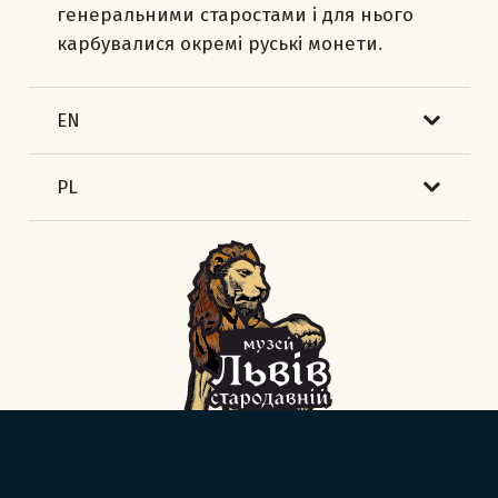
генеральними старостами і для нього
карбувалися окремі руські монети.
EN
PL