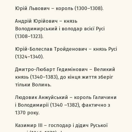
Юрій Львович – король (1300–1308).
Андрій Юрійович – князь
Володимирський і володар всієї Русі
(1308–1323).
Юрій-Болеслав Тройденович – князь Русі
(1324–1340).
Дмитро-Любарт Гедимінович – Великий
князь (1340–1383), до кінця життя зберіг
тільки Волинь.
Людовик Анжуйський – король Галичини
і Володимирії (1340 –1382), фактично з
1370 року.
Казимир ІІІ – господар і дідич Руської