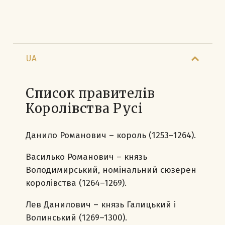
UA
Список правителів
Королівства Русі
Данило Романович – король (1253–1264).
Василько Романович – князь
Володимирський, номінальний сюзерен
королівства (1264–1269).
Лев Данилович – князь Галицький і
Волинський (1269–1300).