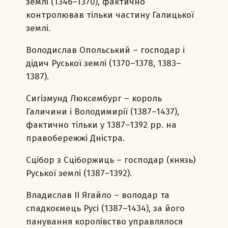
землі (1346–1370), фактично
контролював тільки частину Галицької
землі.
Володислав Опольський – господар і
дідич Руської землі (1370–1378, 1383–
1387).
Сигізмунд Люксембург – король
Галичини і Володимирії (1387–1437),
фактично тільки у 1387–1392 рр. на
правобережжі Дністра.
Сцібор з Сціборжиць – господар (князь)
Руської землі (1387–1392).
Владислав ІІ Ягайло – володар та
спадкоємець Русі (1387–1434), за його
панування королівство управлялося