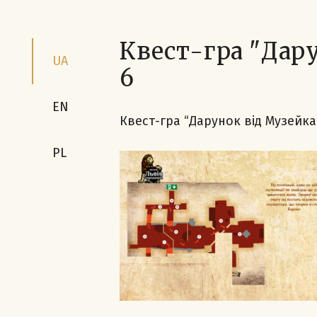
Квест-гра "Дар
UA
6
EN
Квест-гра “Дарунок від Музейка
PL