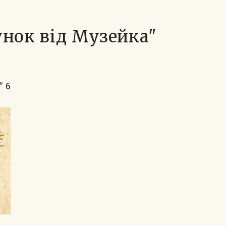
унок від Музейка"
” 6