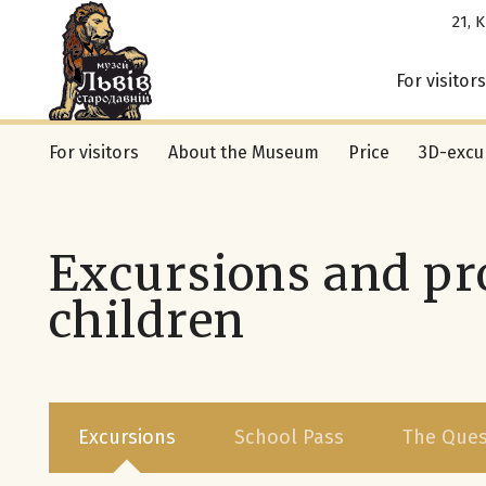
21, 
For visitors
For visitors
About the Museum
Price
3D-excu
Excursions and pr
children
Excursions
School Pass
The Ques