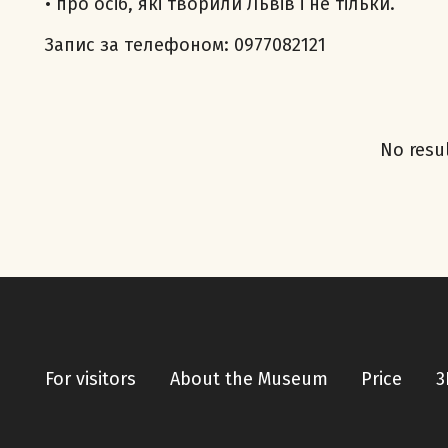
• про осіб, які творили Львів і не тільки.
Запис за телефоном: 0977082121
No resu
For visitors
About the Museum
Price
3