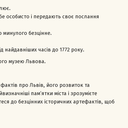
лює.
ебе особисто і передають своє послання
о минулого безцінне.
ід найдавніших часів до 1772 року.
ого музею Львова.
х фактів про Львів, його розвиток та
визначніші пам’ятки міста і зрозумієте
еся до безцінних історичних артефактів, щоб