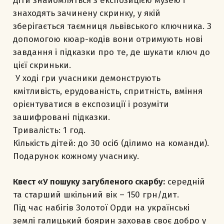
Діти знайомляться з експозицією музею і
знаходять зачинену скринку, у якій
зберігається таємниця львівського ключника. З
допомогою кюар-кодів вони отримують нові
завдання і підказки про те, де шукати ключ до
цієї скриньки.
У ході гри учасники демонструють
кмітливість, ерудованість, спритність, вміння
орієнтуватися в експозиції і розуміти
зашифровані підказки.
Тривалість: 1 год.
Кількість дітей: до 30 осіб (ділимо на команди).
Подарунок кожному учаснику.
Квест «У пошуку загубленого скарбу:
середній
та старший шкільний вік – 150 грн/дит.
Під час набігів Золотої Орди на українські
землі галицький боярин заховав своє добро у