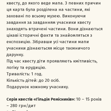
квесту, до якого веде мапа. З певних причин
ця карта була розділена на частини, які
заховані по всьому музею. Виконуючи
завдання за завданням учасники квесту
знаходять втрачені частини. Вони дізнаються
цікаві історичні факти та знайомляться з
експозицію. Зібравши усі частини мапи
учасники дізнаютьсяя місце таємничого
дарунку.
Під час квесту діти проявляють кмітливість,
логіку та ерудицію.
Тривалість: 1 год.
Кількість дітей: до 20 осіб.
Подарунок кожному учаснику.
Серія квестів «Гільдія Ремісників»:
10 – 15 років
– 280 грн/дит