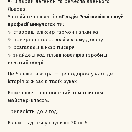
🔑 Відкрий легенди та ремесла давнього
Львова!
У новій серії квестів
«Гільдія Ремісників: опануй
професії минулого»
ти:
✨ створиш еліксир гармонії алхіміка
✨ повернеш голос львівському дзвону
✨ розгадаєш шифр писаря
✨ знайдеш код гільдії ювелірів і зробиш
власний оберіг
Це більше, ніж гра — це подорож у часі, де
історія оживає в твоїх руках
Кожен квест доповнений тематичним
майстер-класом.
Тривалість: до 2 год.
Кількість дітей у групі: до 20 осіб.