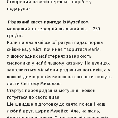
Створений на майстер-класі виріб – у
подарунок.
Різдвяний квест-пригода із Музейком
:
молодший та середній шкільний вік. – 250
грн/ос.
Коли на дах львівської ратуші падає перша
сніжинка, у місті починає творитися магія.
У шоколадних майстернях заварюють
смаколики у найбільшому казанку. На вулицях
запалюються мільйони різдвяних вогників, а у
кожній домівці найчемніші на світі діти пишуть
листи Святому Миколаю.
Стартує передріздвяна метушня і кожен
готується до свого дива.
Ще швидше підготовку до свята почав і наш
любий друг, щурик Музейко. Але, на жаль,
йому не все вдалося. Саме тому він кличе усіх