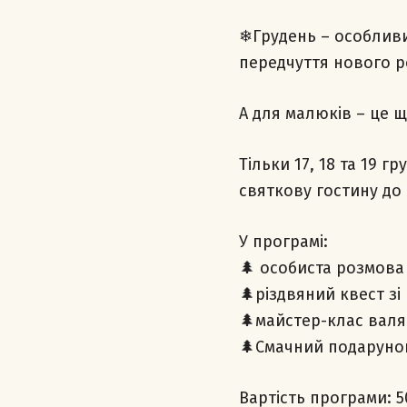
❄Грудень – особливи
передчуття нового р
А для малюків – це 
Тільки 17, 18 та 19 г
святкову гостину до
У програмі:
🌲 особиста розмова
🌲різдвяний квест з
🌲майстер-клас валян
🌲Смачний подаруно
Вартість програми: 5