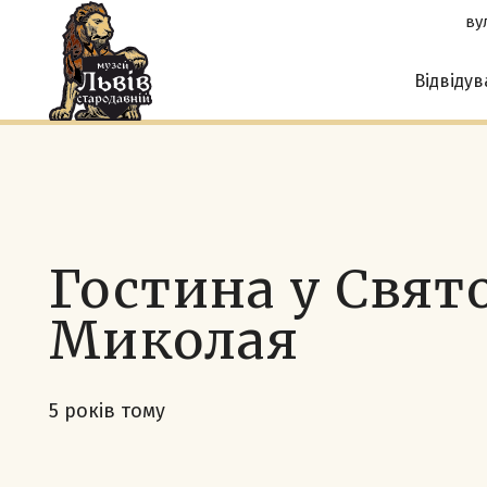
вул
Відвіду
Гостина у Свят
Миколая
5 років тому