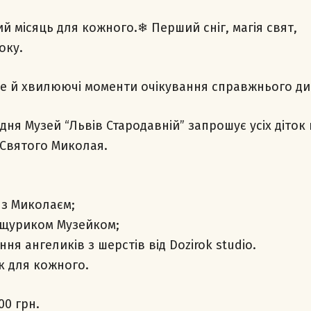
й місяць для кожного.❄ Перший сніг, магія свят,
оку.
ще й хвилюючі моменти очікування справжнього ди
рудня Музей “Львів Стародавній” запрошує усіх діток
 Святого Миколая.
 з Миколаєм;
і щуриком Музейком;
ня ангеликів з шерстів від Dozirok studio.
к для кожного.
00 грн.