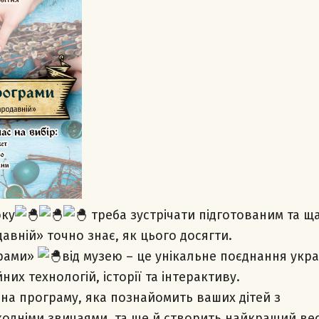
оку
треба зустрічати підготованим та щ
давній» точно знає, як цього досягти.
грами»
від музею – це унікальне поєднання укр
них технологій, історії та інтерактиву.
 на програму, яка познайомить ваших дітей з
одніми звичаями, та ще й створить найкращий ве