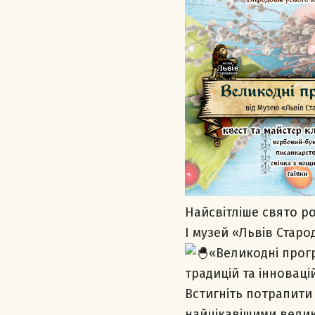
Найсвітліше свято р
І музей «Львів Старо
«Великодні про
традицій та інновацій
Встигніть потрапити
найцікавішими велик