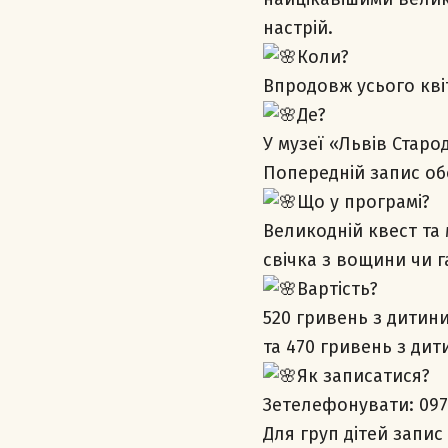
настрій.
Коли?
Впродовж усього кві
Де?
У музеї «Львів Старо
Попередній запис об
Що у програмі?
Великодній квест та 
свічка з вощини чи г
Вартіcть?
520 гривень з дитини
та 470 гривень з дити
Як записатися?
Зетелефонувати: 097
Для груп дітей запис