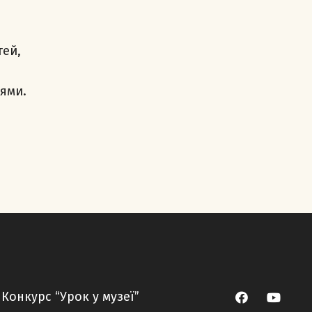
тей,
ями.
Конкурс “Урок у музеї”