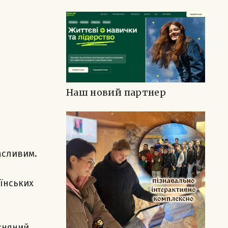
Наш новий партнер
асливим.
аїнських
сняний