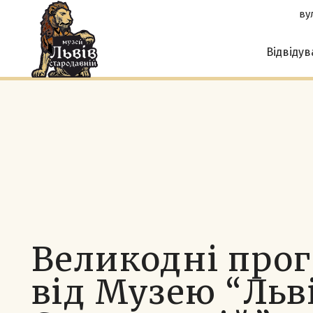
вул
Відвіду
Великодні про
від Музею “Льв