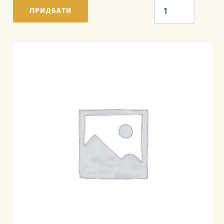
Сімейний
ПРИДБАТИ
квиток
у
музей
(2+1)
кількість