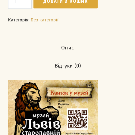
ДОДАТИ В КОШИК
у
музей
для
Категорія:
Без категорії
дітей
кількість
Опис
Відгуки (0)